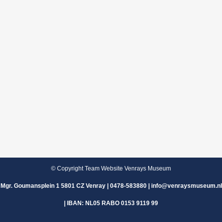
© Copyright Team Website Venrays Museum
Mgr. Goumansplein 1 5801 CZ Venray | 0478-583880 | info@venraysmuseum.nl
| IBAN: NL05 RABO 0153 9119 99