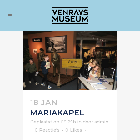
18 JAN
MARIAKAPEL
Geplaatst op 09:25h
in
door
admin
0 Reactie's
0
Likes