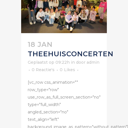
18 JAN
THEEHUISCONCERTEN
Geplaatst op 09:22h
in
door
admin
0 Reactie's
0
Likes
[vc_row css_animation=""
row_type="row"
use_row_as_full_screen_section="no"
type="full_width"
angled_section="no"
text_align="left"
background_image_as_pattern="without_pattern"