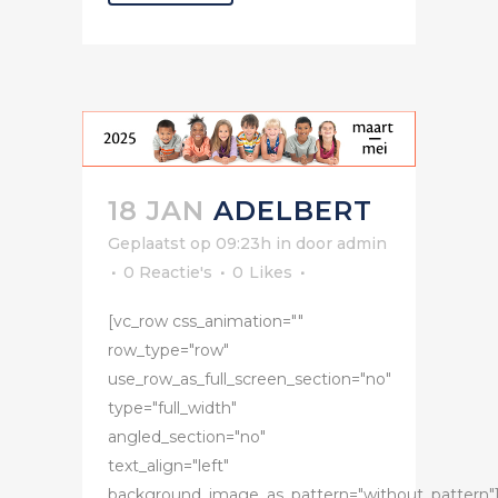
18 JAN
ADELBERT
Geplaatst op 09:23h
in
door
admin
0 Reactie's
0
Likes
[vc_row css_animation=""
row_type="row"
use_row_as_full_screen_section="no"
type="full_width"
angled_section="no"
text_align="left"
background_image_as_pattern="without_pattern"