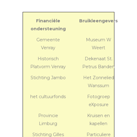
Financiële
Bruikleengevers
ondersteuning
Gemeente
Museum W
Venray
Weert
Historisch
Dekenaat St.
Platvorm Venray
Petrus Banden
Stichting Jambo
Het Zonnelied
Wanssum
het cultuurfonds
Fotogroep
eXposure
Provincie
Kruisen en
Limburg
kapellen
Stichting Gilles
Particuliere