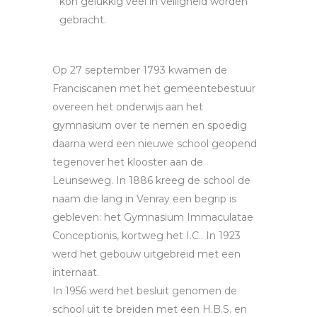
kon gelukkig veel in veiligheid worden
gebracht.
Op 27 september 1793 kwamen de
Franciscanen met het gemeentebestuur
overeen het onderwijs aan het
gymnasium over te nemen en spoedig
daarna werd een nieuwe school geopend
tegenover het klooster aan de
Leunseweg. In 1886 kreeg de school de
naam die lang in Venray een begrip is
gebleven: het Gymnasium Immaculatae
Conceptionis, kortweg het I.C.. In 1923
werd het gebouw uitgebreid met een
internaat.
In 1956 werd het besluit genomen de
school uit te breiden met een H.B.S. en