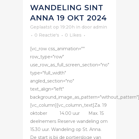
WANDELING SINT
ANNA 19 OKT 2024
Geplaatst op 19:20h
in
door
admin
0 Reactie's
0
Likes
[vc_row css_animation=""
row_type="row"
use_row_as_full_screen_section="no"
type="full_width"
angled_section="no"
text_align="left"
background_image_as_pattern="without_pattern"
[vc_column][vc_column_text]Za. 19
oktober 14.00 uur Max. 15
deelnemers Reserve wandeling om
15.30 uur. Wandeling op St. Anna.
De start is bij de portiersloge van