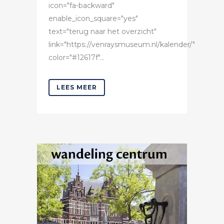
icon="fa-backward"
enable_icon_square="yes"
text="terug naar het overzicht"
link="https://venraysmuseum.nl/kalender/"
color="#12617f"...
LEES MEER