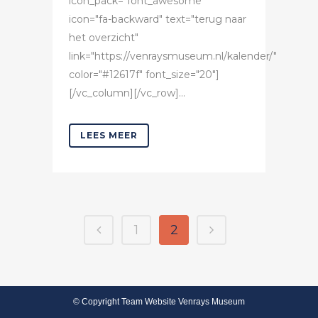
icon_pack="font_awesome"
icon="fa-backward" text="terug naar
het overzicht"
link="https://venraysmuseum.nl/kalender/"
color="#12617f" font_size="20"]
[/vc_column][/vc_row]...
LEES MEER
1
2
© Copyright Team Website Venrays Museum