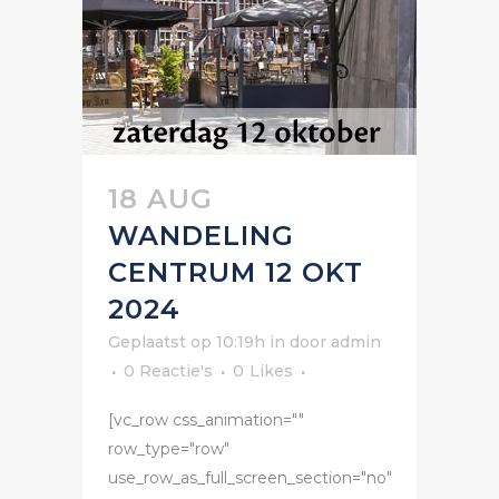
18 AUG
WANDELING
CENTRUM 12 OKT
2024
Geplaatst op 10:19h
in
door
admin
0 Reactie's
0
Likes
[vc_row css_animation=""
row_type="row"
use_row_as_full_screen_section="no"