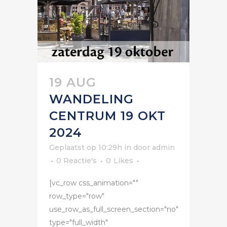
19 AUG
WANDELING
CENTRUM 19 OKT
2024
Geplaatst op 10:29h
in
door
admin
0 Reactie's
0
Likes
[vc_row css_animation=""
row_type="row"
use_row_as_full_screen_section="no"
type="full_width"