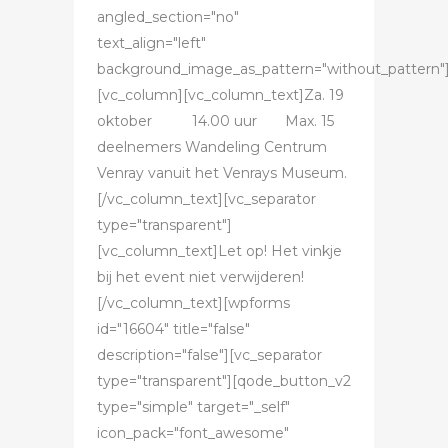
angled_section="no"
text_align="left"
background_image_as_pattern="without_pattern"
[vc_column][vc_column_text]Za. 19
oktober 14.00 uur Max. 15
deelnemers Wandeling Centrum
Venray vanuit het Venrays Museum.
[/vc_column_text][vc_separator
type="transparent"]
[vc_column_text]Let op! Het vinkje
bij het event niet verwijderen!
[/vc_column_text][wpforms
id="16604" title="false"
description="false"][vc_separator
type="transparent"][qode_button_v2
type="simple" target="_self"
icon_pack="font_awesome"